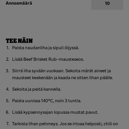
Annosmäärä
TEE NÄIN
Paista naudanliha ja sipuli öljyssä.
Lisää Beef Brisket Rub-mausteseos.
Siirrä liha syvään vuokaan. Sekoita märät aineet ja
mausteet keskenään ja kaada ne sitten lihan päälle.
Sekoita ja peitä kannella.
Paista uunissa 140°C, noin 3 tuntia.
Lisää kypsennysajan lopussa mustat pavut.
Tarkista lihan pehmeys. Jos se irtoaa helposti, chili on