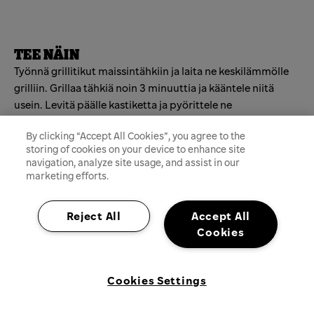
TEE NÄIN
Työnnä grillitikut maissintähkiin ja laita ne keskilämmölle
grilliin. Grillaa tähkiä noin 3 minuuttia ja kääntele niitä
usein. Levitä päälle kastiketta ja pyörittele ne
parmesaanijuustossa. Ripottele päälle chilijauhetta ja
By clicking “Accept All Cookies”, you agree to the
tarjoile limettilohkon kanssa.
storing of cookies on your device to enhance site
navigation, analyze site usage, and assist in our
marketing efforts.
Kategoriat
FOOD
Reject All
Accept All
Cookies
Cookies Settings