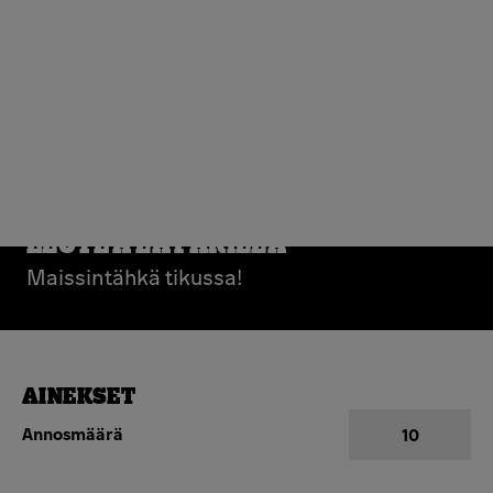
ELOTE A LA PARILLA
Maissintähkä tikussa!
AINEKSET
Annosmäärä