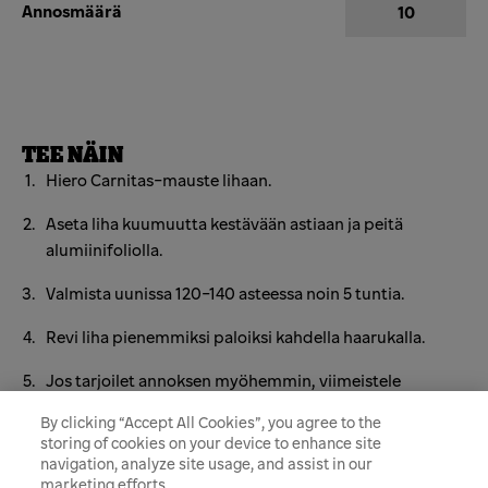
Annosmäärä
TEE NÄIN
Hiero Carnitas-mauste lihaan.
Aseta liha kuumuutta kestävään astiaan ja peitä
alumiinifoliolla.
Valmista uunissa 120-140 asteessa noin 5 tuntia.
Revi liha pienemmiksi paloiksi kahdella haarukalla.
Jos tarjoilet annoksen myöhemmin, viimeistele
kuumentamalla liha paistamalla sitä noin 5 minuuttia
By clicking “Accept All Cookies”, you agree to the
kuivassa paistinpannussa.
storing of cookies on your device to enhance site
navigation, analyze site usage, and assist in our
marketing efforts.