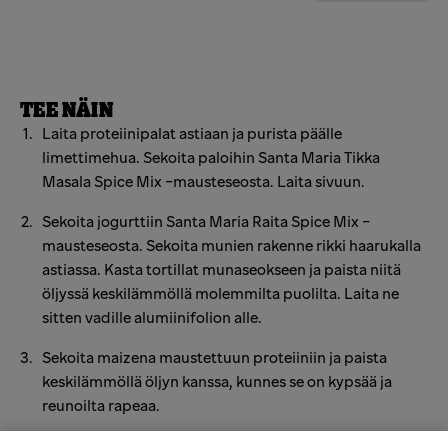
TEE NÄIN
Laita proteiinipalat astiaan ja purista päälle
limettimehua. Sekoita paloihin Santa Maria Tikka
Masala Spice Mix -mausteseosta. Laita sivuun.
Sekoita jogurttiin Santa Maria Raita Spice Mix -
mausteseosta. Sekoita munien rakenne rikki haarukalla
astiassa. Kasta tortillat munaseokseen ja paista niitä
öljyssä keskilämmöllä molemmilta puolilta. Laita ne
sitten vadille alumiinifolion alle.
Sekoita maizena maustettuun proteiiniin ja paista
keskilämmöllä öljyn kanssa, kunnes se on kypsää ja
reunoilta rapeaa.
Täytä tortillat kasviksilla ja vastapaistetuilla