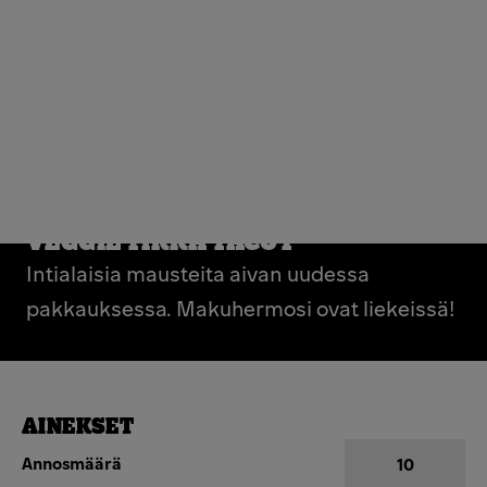
VEGGIE TIKKA TACOT
Intialaisia mausteita aivan uudessa
pakkauksessa. Makuhermosi ovat liekeissä!
AINEKSET
Annosmäärä